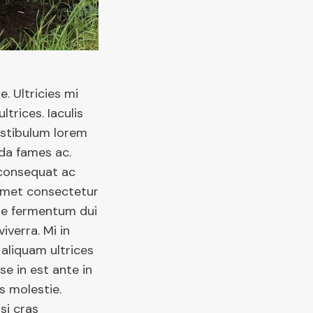
e. Ultricies mi
trices. Iaculis
estibulum lorem
da fames ac.
 consequat ac
 amet consectetur
que fermentum dui
iverra. Mi in
 aliquam ultrices
se in est ante in
s molestie.
isi cras