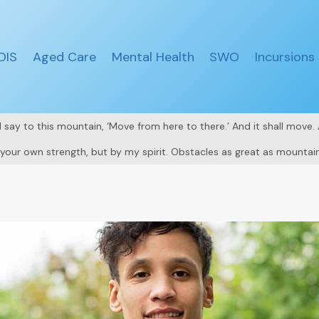
DIS
Aged Care
Mental Health
SWO
Incursions
all say to this mountain, ‘Move from here to there.’ And it shall move
y your own strength, but by my spirit. Obstacles as great as mountain