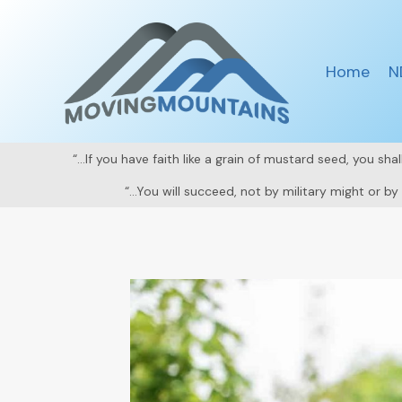
Skip
to
content
Home
N
“…If you have faith like a grain of mustard seed, you sh
“…You will succeed, not by military might or b