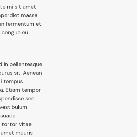
te mi sit amet
mperdiet massa
 in fermentum et.
e congue eu
 in pellentesque
purus sit. Aenean
 mi tempus
sa. Etiam tempor
uspendisse sed
 vestibulum
lesuada
tortor vitae.
t amet mauris