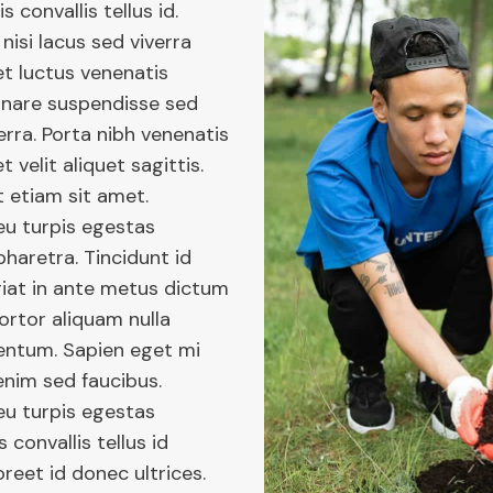
s convallis tellus id.
isi lacus sed viverra
et luctus venenatis
rnare suspendisse sed
verra. Porta nibh venenatis
t velit aliquet sagittis.
 etiam sit amet.
eu turpis egestas
haretra. Tincidunt id
ugiat in ante metus dictum
tortor aliquam nulla
mentum. Sapien eget mi
enim sed faucibus.
eu turpis egestas
 convallis tellus id
oreet id donec ultrices.