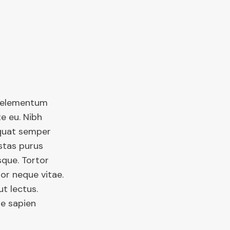
m elementum
e eu. Nibh
equat semper
estas purus
sque. Tortor
or neque vitae.
t lectus.
ae sapien