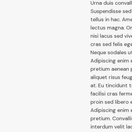
Urna duis convalli
Suspendisse sed n
tellus in hac. Am
lectus magna. O
nisi lacus sed vi
cras sed felis ege
Neque sodales ut
Adipiscing enim 
pretium aenean p
aliquet risus fe
at. Eu tincidunt 
facilisi cras fer
proin sed libero 
Adipiscing enim 
pretium. Convallis
interdum velit la