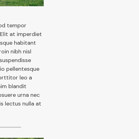
mod tempor
Elit at imperdiet
esque habitant
oin nibh nisl
 suspendisse
dio pellentesque
ttitor leo a
nim blandit
osuere urna nec
s lectus nulla at