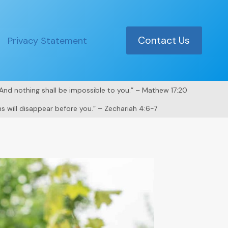
Contact Us
Privacy Statement
. And nothing shall be impossible to you.” – Mathew 17:20
s will disappear before you.” – Zechariah 4:6-7