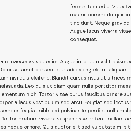
fermentum odio. Vulputa
mauris commodo quis i
tincidunt. Neque gravida
Augue lacus viverra vita
consequat.
diam maecenas sed enim. Augue interdum velit euismod
Dolor sit amet consectetur adipiscing elit ut aliquam 
m nisi quis eleifend. Blandit cursus risus at ultrices
malesuada. Leo duis ut diam quam nulla porttitor mas
 elementum nibh. Tortor vitae purus faucibus ornare s
corper a lacus vestibulum sed arcu. Feugiat sed lectus
 semper feugiat nibh sed pulvinar. Imperdiet nulla ma
. Tortor pretium viverra suspendisse potenti nullam ac 
ces neque ornare. Quis auctor elit sed vulputate mi si