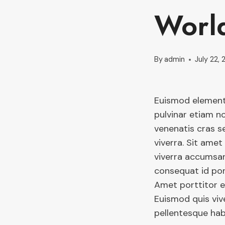
Worl
By
admin
July 22, 
Euismod elementu
pulvinar etiam no
venenatis cras s
viverra. Sit amet
viverra accumsan 
consequat id por
Amet porttitor e
Euismod quis viv
pellentesque hab