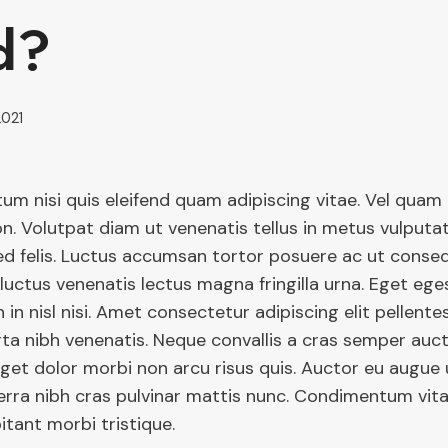
d?
2021
m nisi quis eleifend quam adipiscing vitae. Vel qua
n. Volutpat diam ut venenatis tellus in metus vulputat
ed felis. Luctus accumsan tortor posuere ac ut cons
 luctus venenatis lectus magna fringilla urna. Eget eg
in nisl nisi. Amet consectetur adipiscing elit pellente
ta nibh venenatis. Neque convallis a cras semper auct
get dolor morbi non arcu risus quis. Auctor eu augue u
erra nibh cras pulvinar mattis nunc. Condimentum vit
itant morbi tristique.