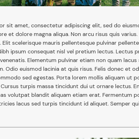
r sit amet, consectetur adipiscing elit, sed do eius
ore et dolore magna aliqua. Non arcu risus quis varius. 
 Elit scelerisque mauris pellentesque pulvinar pellent
Nibh ipsum consequat nisl vel pretium lectus. Lectus pr
venenatis. Elementum pulvinar etiam non quam lacus
. Odio euismod lacinia at quis risus. Felis donec et o
mmodo sed egestas. Porta lorem mollis aliquam ut por
. Cursus turpis massa tincidunt dui ut ornare lectus. E
as volutpat blandit aliquam etiam erat. Fermentum p
ltricies lacus sed turpis tincidunt id aliquet. Semper qui